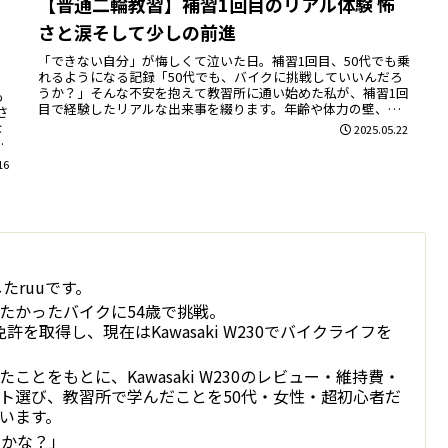
【普通二輪教習】補習1回目のリアル体験 怖
さと涙そして少しの前進
「できない自分」が悔しくて泣いた日。補習1回目、50代でも乗
れるようになる記録「50代でも、バイクに挑戦していいんだろ
うか？」そんな不安を抱えて教習所に通い始めた私が、補習1回
も
目で経験したリアルな出来事を綴ります。年齢や体力の壁、覚
さ
えの悪さ...
な
2025.05.22
16
たruuです。
たかったバイクに54歳で挑戦。
を取得し、現在はKawasaki W230でバイクライフを
とをもとに、Kawasaki W230のレビュー・維持費・
ト選び、教習所で学んだことを50代・女性・超初心者だ
います。
るかな？」