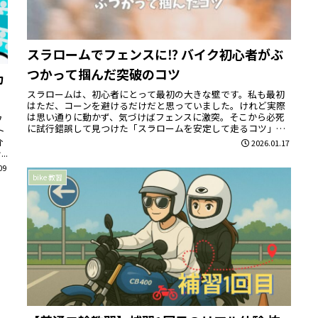
スラロームでフェンスに⁉ バイク初心者がぶ
つかって掴んだ突破のコツ
カ
スラロームは、初心者にとって最初の大きな壁です。私も最初
はただ、コーンを避けるだけだと思っていました。けれど実際
は思い通りに動かず、気づけばフェンスに激突。そこから必死
フ
に試行錯誤して見つけた「スラロームを安定して走るコツ」を
ト
まとめました。よ...
介
2026.01.17
.
09
bike 教習