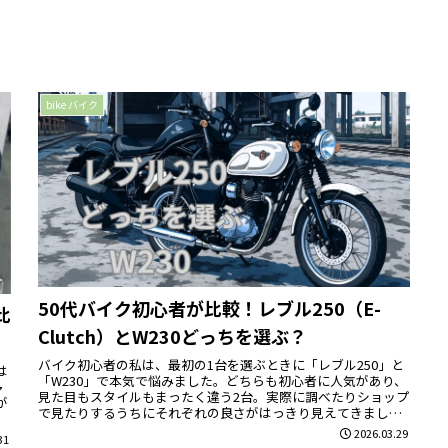
bike バイク
50代バイク初心者が比較！レブル250（E-
比
Clutch）とW230どっちを選ぶ？
バイク初心者の私は、最初の1台を選ぶときに「レブル250」と
は
「W230」で本気で悩みました。どちらも初心者に人気があり、
多
見た目もスタイルもまったく違う2台。実際に調べたりショップ
が
で見たりするうちにそれぞれの良さがはっきり見えてきまし
た。この...
2026.03.29
31