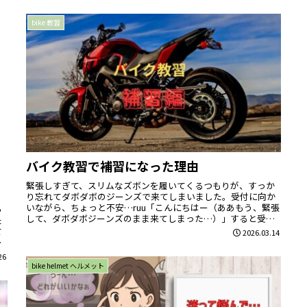
bike 教習
バイク教習で補習になった理由
緊張しすぎて、スリムなズボンを履いてくるつもりが、すっか
り忘れてダボダボのジーンズで来てしまいました。受付に向か
いながら、ちょっと不安…ruu「こんにちはー（ああもう、緊張
っ
して、ダボダボジーンズのまま来てしまった…）」すると受付
た
に来てくれた...
て
2026.03.14
ら
26
bike helmet ヘルメット