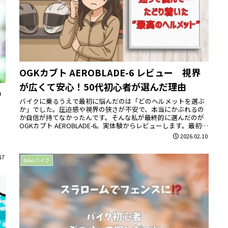
OGKカブト AEROBLADE-6 レビュー 視界
が広くて安心！50代初心者が選んだ理由
の
バイクに乗るうえで最初に悩んだのは「どのヘルメットを選ぶ
か」でした。圧迫感や視界の狭さが不安で、本当にかぶれるの
か自信が持てなかったんです。そんな私が最終的に選んだのが
、
OGKカブト AEROBLADE-6。実体験からレビューします。最初
に...
2026.02.10
り
齢
17
bike バイク