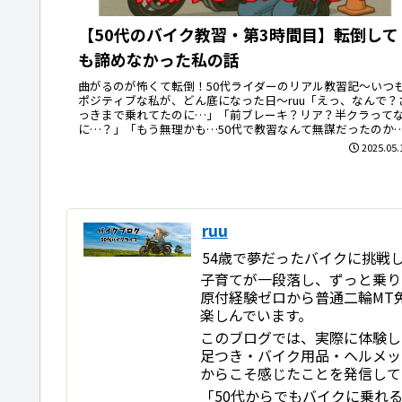
【50代のバイク教習・第3時間目】転倒して
も諦めなかった私の話
曲がるのが怖くて転倒！50代ライダーのリアル教習記〜いつ
ポジティブな私が、どん底になった日〜ruu「えっ、なんで？
っきまで乗れてたのに…」「前ブレーキ？リア？半クラって
に…？」「もう無理かも…50代で教習なんて無謀だったのか
な…」ru...
2025.05.
ruu
54歳で夢だったバイクに挑戦し
子育てが一段落し、ずっと乗り
原付経験ゼロから普通二輪MT免許
楽しんでいます。
このブログでは、実際に体験したこ
足つき・バイク用品・ヘルメッ
からこそ感じたことを発信して
「50代からでもバイクに乗れ