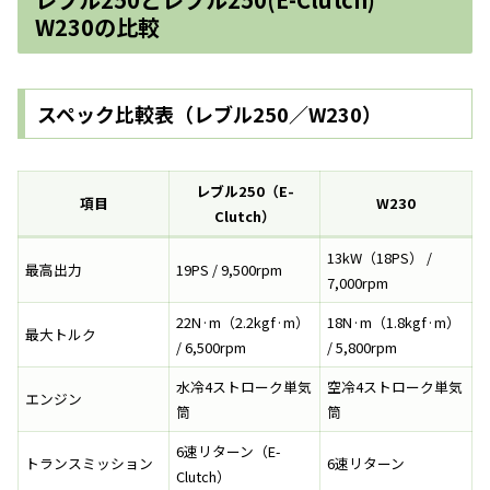
W230の比較
スペック比較表（レブル250／W230）
レブル250（E-
項目
W230
Clutch）
13kW（18PS） /
最高出力
19PS / 9,500rpm
7,000rpm
22N·m（2.2kgf·m）
18N·m（1.8kgf·m）
最大トルク
/ 6,500rpm
/ 5,800rpm
水冷4ストローク単気
空冷4ストローク単気
エンジン
筒
筒
6速リターン（E-
トランスミッション
6速リターン
Clutch）