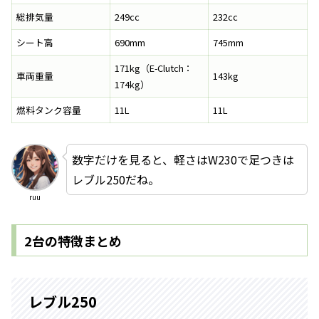
総排気量
249cc
232cc
シート高
690mm
745mm
171kg（E-Clutch：
車両重量
143kg
174kg）
燃料タンク容量
11L
11L
数字だけを見ると、軽さはW230で足つきは
レブル250だね。
ruu
2台の特徴まとめ
レブル250