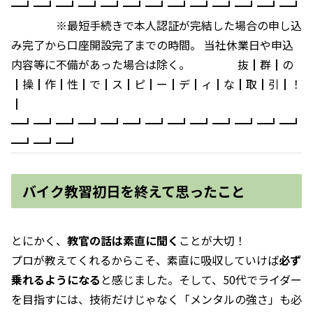
━┛━┛━┛━┛━┛━┛━┛━┛━┛━┛━┛━┛━┛
※最短手続きで本人認証が完結した場合の申し込
み完了から口座開設完了までの時間。 当社休業日や申込
内容等に不備があった場合は除く。 抜┃群┃の
┃操┃作┃性┃で┃ス┃ピ┃ー┃デ┃ィ┃な┃取┃引┃！
┃
━┛━┛━┛━┛━┛━┛━┛━┛━┛━┛━┛━┛━┛
━┛━┛━┛
バイク教習初日を終えて思ったこと
とにかく、
教官の話は素直に聞く
ことが大切！
プロが教えてくれるからこそ、素直に吸収していけば
必ず
乗れるようになる
と感じました。そして、50代でライダー
を目指すには、技術だけじゃなく「メンタルの強さ」も必